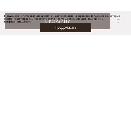
Продолжая использовать наш сайт, вы даете согласие на обработку файлов cookie, которые
обеспечивают правильную работу сайта и соглашаетесь с нашей
Политикой
.
В КОРЗИНУ
конфиденциальности
Продолжить
НОВИНКИ
ПОДАРОЧНЫЕ КАРТЫ
КОНТАКТЫ И МАГАЗИНЫ
ПОКУПАТЕЛЯМ
КАРЬЕРА
ОФЕРТА
ПОЛЬЗОВАТЕЛЬСКОЕ СОГЛАШЕНИЕ