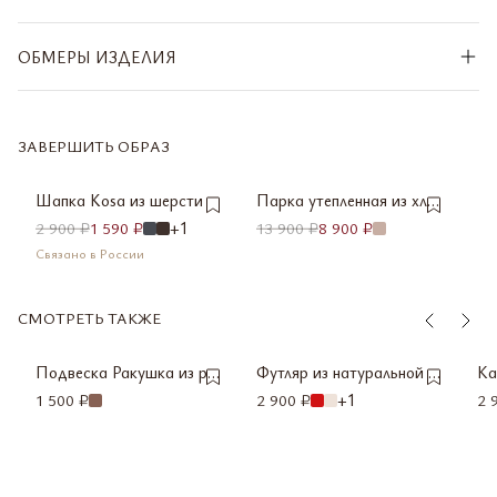
ОБМЕРЫ ИЗДЕЛИЯ
XS
S
СООБЩИТЬ О
СООБЩИТЬ О
ПОСТУПЛЕНИИ
ПОСТУПЛЕНИИ
M
ЗАВЕРШИТЬ ОБРАЗ
L
ONE SIZE
СООБЩИТЬ О
МАЛО
ПОСТУПЛЕНИИ
Шапка Kosa из шерсти
Парка утепленная из хло
пка
2 900 ₽
1 590 ₽
+1
13 900 ₽
8 900 ₽
Связано в России
СМОТРЕТЬ ТАКЖЕ
ONE SIZE
ONE SIZE
O
МАЛО
Подвеска Ракушка из ра
Футляр из натуральной к
Ка
фии
ожи
ой
1 500 ₽
2 900 ₽
+1
2 