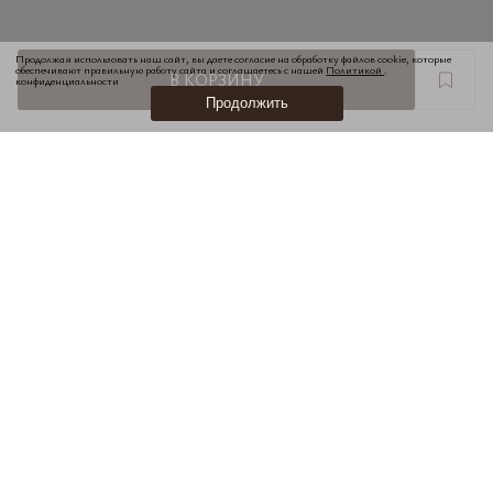
Продолжая использовать наш сайт, вы даете согласие на обработку файлов cookie, которые
обеспечивают правильную работу сайта и соглашаетесь с нашей
Политикой
.
В КОРЗИНУ
конфиденциальности
Продолжить
НОВИНКИ
ПОДАРОЧНЫЕ КАРТЫ
КОНТАКТЫ И МАГАЗИНЫ
ПОКУПАТЕЛЯМ
КАРЬЕРА
ОФЕРТА
ПОЛЬЗОВАТЕЛЬСКОЕ СОГЛАШЕНИЕ