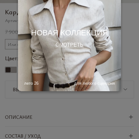
Кардиган из шерсти
Артикул:
419103BCH
7 900 ₽
4 900 ₽
НОВАЯ КОЛЛЕКЦИЯ
Или 4 платежа по
1225 ₽
СМОТРЕТЬ
Цвет:
горький шоколад
лето 26
для любого сценария
ВЫБЕРИТЕ РАЗМЕР
XS/S
ДОБАВИТЬ В КОРЗИНУ
ОПИСАНИЕ
M/L
ДОБАВИТЬ В КОРЗИНУ
СОСТАВ / УХОД