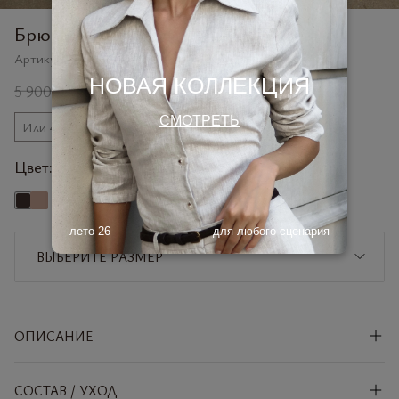
Брюки Dense из вельвета
Артикул:
417408BCH
НОВАЯ КОЛЛЕКЦИЯ
5 900 ₽
2 900 ₽
СМОТРЕТЬ
Или 4 платежа по
725 ₽
Цвет:
горький шоколад
лето 26
для любого сценария
ВЫБЕРИТЕ РАЗМЕР
XS
СООБЩИТЬ О ПОСТУПЛЕНИИ
ОПИСАНИЕ
S
СООБЩИТЬ О ПОСТУПЛЕНИИ
СОСТАВ / УХОД