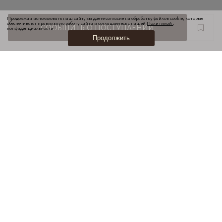
Продолжая использовать наш сайт, вы даете согласие на обработку файлов cookie, которые
обеспечивают правильную работу сайта и соглашаетесь с нашей
Политикой
.
СООБЩИТЬ О ПОСТУПЛЕНИИ
конфиденциальности
Продолжить
НОВИНКИ
ПОДАРОЧНЫЕ КАРТЫ
КОНТАКТЫ И МАГАЗИНЫ
ПОКУПАТЕЛЯМ
КАРЬЕРА
ОФЕРТА
ПОЛЬЗОВАТЕЛЬСКОЕ СОГЛАШЕНИЕ
ПОЛИТИКА КОНФИДЕНЦИАЛЬНОСТИ