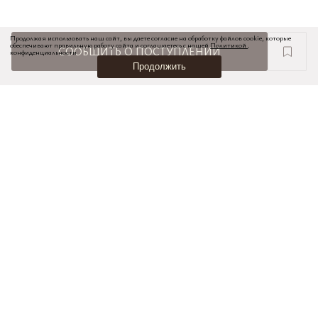
Продолжая использовать наш сайт, вы даете согласие на обработку файлов cookie, которые
обеспечивают правильную работу сайта и соглашаетесь с нашей
Политикой
.
СООБЩИТЬ О ПОСТУПЛЕНИИ
конфиденциальности
Продолжить
НОВИНКИ
ПОДАРОЧНЫЕ КАРТЫ
КОНТАКТЫ И МАГАЗИНЫ
ПОКУПАТЕЛЯМ
КАРЬЕРА
ОФЕРТА
ПОЛЬЗОВАТЕЛЬСКОЕ СОГЛАШЕНИЕ