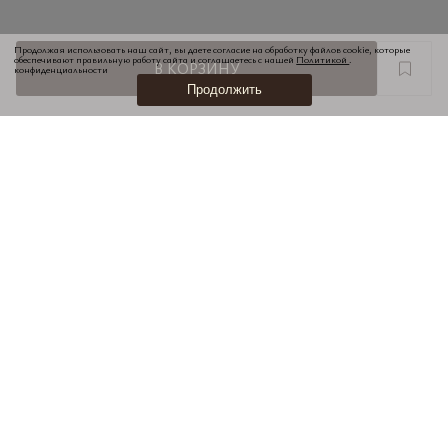
Продолжая использовать наш сайт, вы даете согласие на обработку файлов cookie, которые
обеспечивают правильную работу сайта и соглашаетесь с нашей
Политикой
.
В КОРЗИНУ
конфиденциальности
Продолжить
НОВИНКИ
ПОДАРОЧНЫЕ КАРТЫ
КОНТАКТЫ И МАГАЗИНЫ
ПОКУПАТЕЛЯМ
КАРЬЕРА
ОФЕРТА
ПОЛЬЗОВАТЕЛЬСКОЕ СОГЛАШЕНИЕ