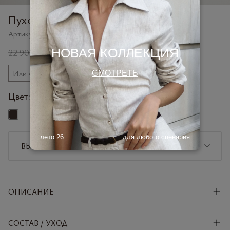
Пуховик-кокон с утиным пухом
Артикул:
418101BCH
НОВАЯ КОЛЛЕКЦИЯ
22 900 ₽
13 900 ₽
Или 4 платежа по
3475 ₽
СМОТРЕТЬ
Цвет:
горький шоколад
лето 26
для любого сценария
ВЫБЕРИТЕ РАЗМЕР
XS
СООБЩИТЬ О ПОСТУПЛЕНИИ
ОПИСАНИЕ
S
СООБЩИТЬ О ПОСТУПЛЕНИИ
СОСТАВ / УХОД