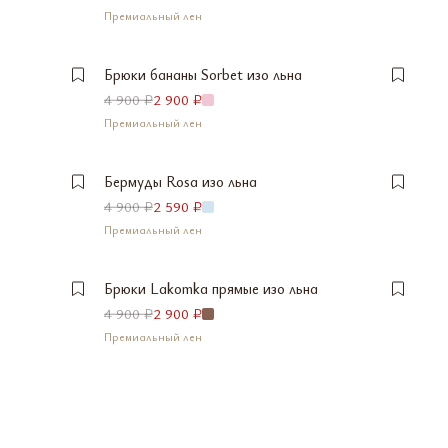
Премиальный лен
M
L
L
СООБЩИТЬ О ПОСТУПЛЕНИИ
СООБЩИТЬ О ПОСТУПЛЕНИИ
Брюки бананы Sorbet изо льна
S
S
XS
4 900 ₽
2 900 ₽
ПОСЛЕДНИЙ ЭКЗЕМПЛЯР
Премиальный лен
M
L
L
СООБЩИТЬ О ПОСТУПЛЕНИИ
СООБЩИТЬ О ПОСТУПЛЕНИИ
Бермуды Rosa изо льна
XS
S
S
4 900 ₽
2 590 ₽
МАЛО
СООБЩИТЬ О ПОСТУПЛЕНИИ
Премиальный лен
M
L
L
СООБЩИТЬ О ПОСТУПЛЕНИИ
СООБЩИТЬ О ПОСТУПЛЕНИИ
Брюки Lakomka прямые изо льна
4 900 ₽
2 900 ₽
Премиальный лен