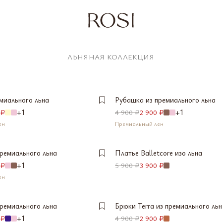
S
ПОСЛЕДНИЙ ЭКЗЕМПЛЯР
L
XS
ЛЬНЯНАЯ КОЛЛЕКЦИЯ
КЗЕМПЛЯР
МАЛО
СООБЩИТЬ 
M
S
СООБЩИТЬ О ПОСТУПЛЕНИИ
СООБЩИТЬ 
миального льна
Рубашка из премиального льна
S
XS
 ₽
+1
4 900 ₽
2 900 ₽
+1
ТУПЛЕНИИ
СООБЩИТЬ О ПОСТУПЛЕНИИ
ПОСЛЕДН
ен
Премиальный лен
L
M
ТУПЛЕНИИ
СООБЩИТЬ О ПОСТУПЛЕНИИ
ПОСЛЕДНИЙ ЭКЗЕМПЛЯР
СООБЩИТЬ 
ремиального льна
Платье Balletcore изо льна
S
XS
 ₽
+1
5 900 ₽
3 900 ₽
ТУПЛЕНИИ
СООБЩИТЬ О ПОСТУПЛЕНИИ
ен
L
M
ТУПЛЕНИИ
СООБЩИТЬ О ПОСТУПЛЕНИИ
СООБЩИТЬ О ПОСТУПЛЕНИИ
СООБЩИТЬ 
ремиального льна
Брюки Terra из премиального ль
S
XS
 ₽
+1
4 900 ₽
2 900 ₽
МАЛО